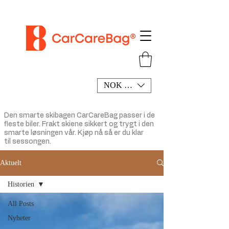
NOK (kr)
Den smarte
skibagen
CarCareBag passer i de
fleste biler. Frakt skiene sikkert og trygt i den
smarte løsningen vår.
Kjøp
nå så er du klar
til
sessongen.
Aktuelt
Historien
All Posts
Nyheter