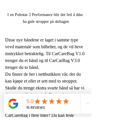
I en Polestar 2 Performance blir det feil å ikke 
ha gule stropper på skibagen
Disse nye båndene er laget i samme type 
vevd materiale som bilbelter, og de vil heve 
inntrykket betraktelig. Til CarCareBag V1.0 
trenger du et bånd og til CarCarBag V3.0 
trenger du to bånd. 
Du finner de her i nettbutikken vår, der du 
kan kjøpe et eller et sett med to stropper.
Skulle du trenge ekstra svarte bånd så har vi 
dette som tilbehør også. De smalere 
båndene til å feste bagen kan også kjøpes 
løst. Smart om du ønsker å bruke 
CarCareBag i flere biler? Da kan feste 
stroppene henge klar i bilen så klipser du 