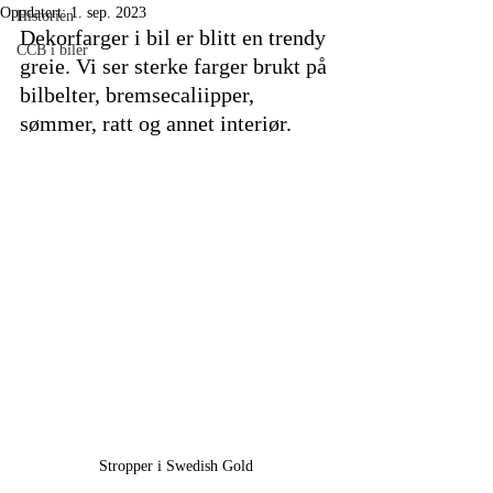
Oppdatert:
1. sep. 2023
Historien
Dekorfarger i bil er blitt en trendy 
CCB i biler
greie. Vi ser sterke farger brukt på 
bilbelter, bremsecaliipper, 
sømmer, ratt og annet interiør.
Stropper i Swedish Gold