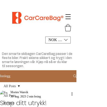
NOK (kr)
Den smarte
skibagen
CarCareBag passer i de
fleste biler. Frakt skiene sikkert og trygt i den
smarte løsningen vår.
Kjøp
nå så er du klar
til
sessongen.
Innlegg
All Posts
Morten Wanvik
All Posts
30. aug. 2023
2 min lesing
Skap ditt utrykk!
Nyheter