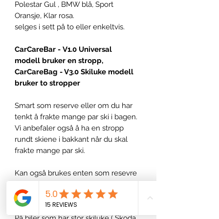
Polestar Gul , BMW blå, Sport
Oransje, Klar rosa.
selges i sett på to eller enkeltvis.
CarCareBar - V1.0 Universal
modell bruker en stropp,
CarCareBag - V3.0 Skiluke modell
bruker to stropper
Smart som reserve eller om du har
tenkt å frakte mange par ski i bagen.
Vi anbefaler også å ha en stropp
rundt skiene i bakkant når du skal
frakte mange par ski.
Kan også brukes enten som resevre
for eksisterende stropp til
CarCareBag V1.0 og V3.0, eller som
ekstra sikring rundt ski og bag.
På biler som har stor skiluke ( Skoda