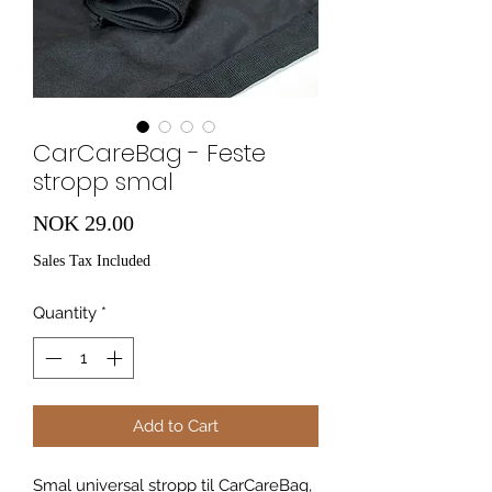
CarCareBag - Feste
stropp smal
Price
NOK 29.00
Sales Tax Included
Quantity
*
Add to Cart
Smal universal stropp til CarCareBag,