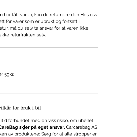
har fått varen, kan du returnere den Hos oss
tt for varer som er ubrukt og fortsatt i
tur, må du selv ta ansvar for at varen ikke
kke returfrakten selv.
r 59kr.
lkår for bruk i bil
alltid forbundet med en viss risiko, om uhellet
CareBag skjer på eget ansvar.
Carcarebag AS
ken av produktene: Sørg for at alle stropper er