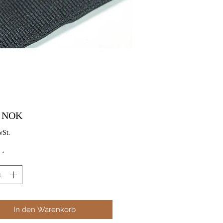
Preis
0 NOK
wSt.
*
In den Warenkorb