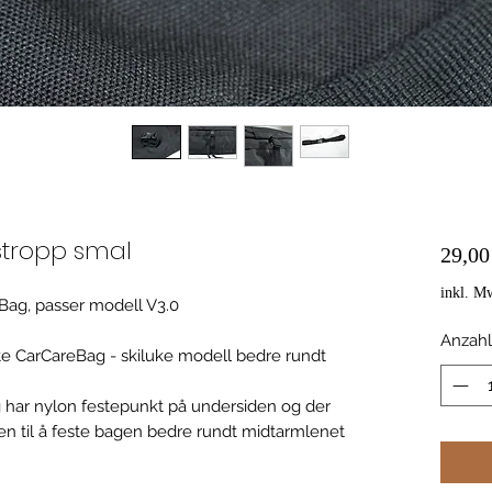
stropp smal
29,0
inkl. M
eBag, passer modell V3.0
Anzahl
e CarCareBag - skiluke modell bedre rundt
 har nylon festepunkt på undersiden og der
n til å feste bagen bedre rundt midtarmlenet