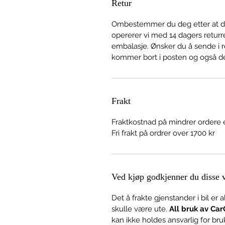
Retur
Ombestemmer du deg etter at du 
opererer vi med 14 dagers returre
embalasje. Ønsker du å sende i re
kommer bort i posten og også de
Frakt
Fraktkostnad på mindrer ordere e
Fri frakt på ordrer over 1700 kr
Ved kjøp godkjenner du disse vi
Det å frakte gjenstander i bil er 
skulle være ute.
All bruk av Car
kan ikke holdes ansvarlig for bru